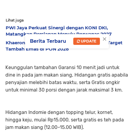
Lihat juga
PWI Jaya Perkuat Sinergi dengan KONI DKI,
Matangkan Persiapan Menuju Porwanas 2027
×
Berita Terbaru
UPDATE
Khaeroni Kembali Pimpin FAJI DKI Jakarta, Target
Tambah Emas di PON 2028
Keunggulan tambahan Garansi 10 menit jadi untuk
dine in pada jam makan siang, Hidangan gratis apabila
penyajian melebihi batas waktu, serta Gratis ongkir
untuk minimal 30 porsi dengan jarak maksimal 3 km.
Hidangan Indomie dengan topping telur, kornet,
hingga keju, mulai Rp15.000, serta gratis es teh pada
jam makan siang (12.00–15.00 WIB).