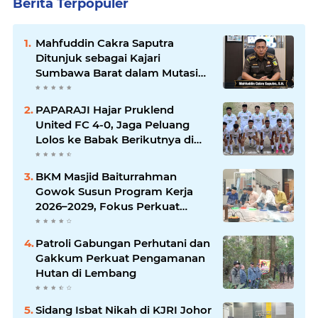
Berita Terpopuler
Mahfuddin Cakra Saputra
Ditunjuk sebagai Kajari
Sumbawa Barat dalam Mutasi
Kejaksaan Agung
PAPARAJI Hajar Pruklend
United FC 4-0, Jaga Peluang
Lolos ke Babak Berikutnya di
Turnamen 165 Cup HKBP
BKM Masjid Baiturrahman
Gowok Susun Program Kerja
2026–2029, Fokus Perkuat
Dakwah dan Pelayanan Umat
Patroli Gabungan Perhutani dan
Gakkum Perkuat Pengamanan
Hutan di Lembang
Sidang Isbat Nikah di KJRI Johor