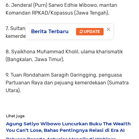
6. Jenderal (Purn) Sarwo Edhie Wibowo, mantan
Komandan RPKAD/Kopassus (Jawa Tengah).
×
7. Sultan Muhammad Salahuddin, pejuang
Berita Terbaru
UPDATE
kemerdekaan (Nusa Tenggara Barat).
8. Syaikhona Muhammad Kholil, ulama kharismatik
(Bangkalan, Jawa Timur).
9. Tuan Rondahaim Saragih Garingging, penguasa
Partuanan Raya dan pejuang kemerdekaan (Sumatra
Utara).
Lihat juga
Agung Setiyo Wibowo Luncurkan Buku The Wealth
You Can’t Lose, Bahas Pentingnya Relasi di Era AI