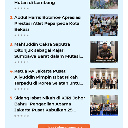
Hutan di Lembang
Abdul Harris Bobihoe Apresiasi
Prestasi Atlet Peparpeda Kota
Bekasi
Mahfuddin Cakra Saputra
Ditunjuk sebagai Kajari
Sumbawa Barat dalam Mutasi
Kejaksaan Agung
Ketua PA Jakarta Pusat
Aliyuddin Pimpin Isbat Nikah
Terpadu di Korea Selatan untuk
Lindungi Hak WNI
Sidang Isbat Nikah di KJRI Johor
Bahru, Pengadilan Agama
Jakarta Pusat Kabulkan 25
Permohonan
Lihat Selengkapnya