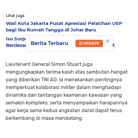
Lihat juga
Wali Kota Jakarta Pusat Apresiasi Pelatihan UEP
bagi Ibu Rumah Tangga di Johar Baru
×
Isu Surpres Pergantian Kapolri Dinilai Tidak
Berita Terbaru
UPDATE
Berdasar, Presiden Masih Percaya Listyo Sigit
Lieutenant General Simon Stuart juga
mengungkapkan terima kasih atas sambutan hangat
yang diberikan TNI AD. Ia menekankan pentingnya
memperkuat kolaborasi militer dalam menghadapi
dinamika dan tantangan keamanan kawasan yang
semakin kompleks, serta menyampaikan harapannya
agar kerja sama kedua angkatan darat dapat terus
berkembang di masa mendatang.