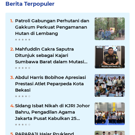
Berita Terpopuler
Patroli Gabungan Perhutani dan
Gakkum Perkuat Pengamanan
Hutan di Lembang
Mahfuddin Cakra Saputra
Ditunjuk sebagai Kajari
Sumbawa Barat dalam Mutasi
Kejaksaan Agung
Abdul Harris Bobihoe Apresiasi
Prestasi Atlet Peparpeda Kota
Bekasi
Sidang Isbat Nikah di KJRI Johor
Bahru, Pengadilan Agama
Jakarta Pusat Kabulkan 25
Permohonan
PAPARAJI Hajar Pruklend