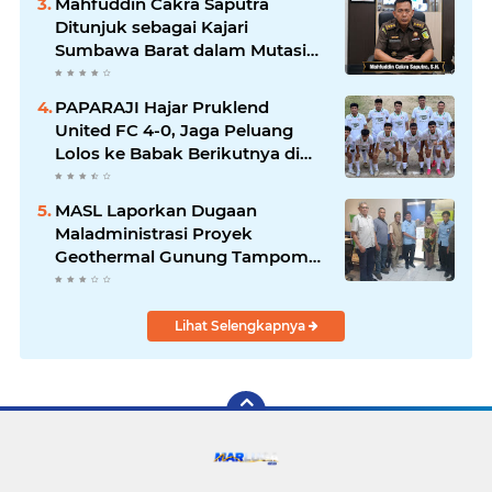
Mahfuddin Cakra Saputra
Ditunjuk sebagai Kajari
Sumbawa Barat dalam Mutasi
Kejaksaan Agung
PAPARAJI Hajar Pruklend
United FC 4-0, Jaga Peluang
Lolos ke Babak Berikutnya di
Turnamen 165 Cup HKBP
MASL Laporkan Dugaan
Maladministrasi Proyek
Geothermal Gunung Tampomas
ke Ombudsman dan BPKP
Lihat Selengkapnya