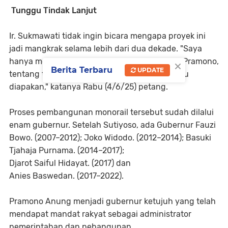
Tunggu Tindak Lanjut
Ir. Sukmawati tidak ingin bicara mengapa proyek ini
jadi mangkrak selama lebih dari dua dekade. "Saya
×
hanya menunggu tindaklanjut gubernur Mas Pramono,
Berita Terbaru
UPDATE
tentang tiang monorail yang mangkrak itu mau
diapakan," katanya Rabu (4/6/25) petang.
Proses pembangunan monorail tersebut sudah dilalui
enam gubernur. Setelah Sutiyoso, ada Gubernur Fauzi
Bowo. (2007–2012); Joko Widodo. (2012–2014); Basuki
Tjahaja Purnama. (2014–2017);
Djarot Saiful Hidayat. (2017) dan
Anies Baswedan. (2017–2022).
Pramono Anung menjadi gubernur ketujuh yang telah
mendapat mandat rakyat sebagai administrator
pemerintahan dan pebangunan.