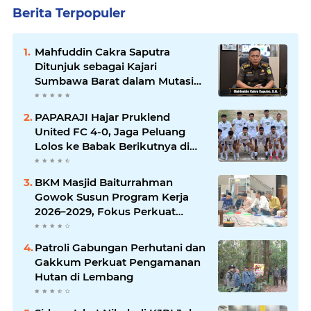
Berita Terpopuler
Mahfuddin Cakra Saputra
Ditunjuk sebagai Kajari
Sumbawa Barat dalam Mutasi
Kejaksaan Agung
PAPARAJI Hajar Pruklend
United FC 4-0, Jaga Peluang
Lolos ke Babak Berikutnya di
Turnamen 165 Cup HKBP
BKM Masjid Baiturrahman
Gowok Susun Program Kerja
2026–2029, Fokus Perkuat
Dakwah dan Pelayanan Umat
Patroli Gabungan Perhutani dan
Gakkum Perkuat Pengamanan
Hutan di Lembang