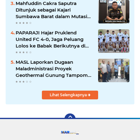
Warga
Mahfuddin Cakra Saputra
Ditunjuk sebagai Kajari
Sumbawa Barat dalam Mutasi
Kejaksaan Agung
PAPARAJI Hajar Pruklend
United FC 4-0, Jaga Peluang
Lolos ke Babak Berikutnya di
Turnamen 165 Cup HKBP
MASL Laporkan Dugaan
Maladministrasi Proyek
Geothermal Gunung Tampomas
ke Ombudsman dan BPKP
Lihat Selengkapnya