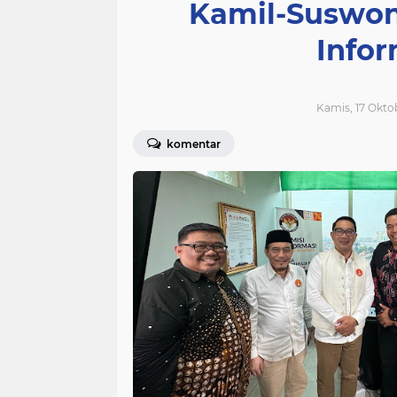
Kamil-Suswon
Infor
Kamis, 17 Okto
komentar