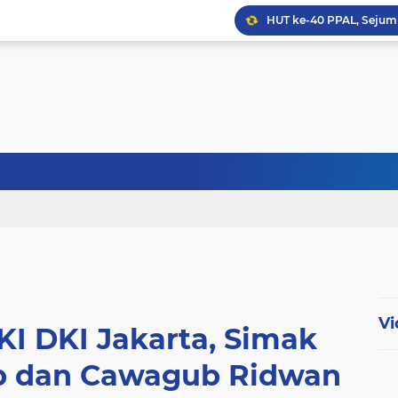
HUT ke-40 PPAL, Sejuml
Abdul Harris Bobihoe Apr
Menhan Tinjau Latihan Op
Vi
KI DKI Jakarta, Simak
 dan Cawagub Ridwan