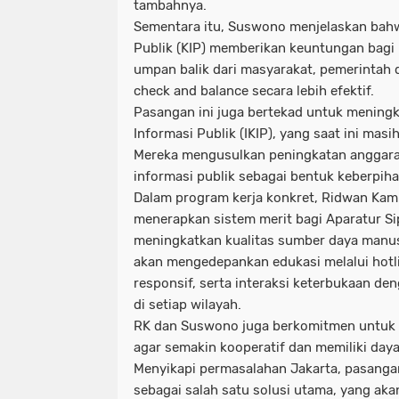
tambahnya.
Sementara itu, Suswono menjelaskan bah
Publik (KIP) memberikan keuntungan bagi
umpan balik dari masyarakat, pemerintah 
check and balance secara lebih efektif.
Pasangan ini juga bertekad untuk mening
Informasi Publik (IKIP), yang saat ini masi
Mereka mengusulkan peningkatan anggara
informasi publik sebagai bentuk keberpih
Dalam program kerja konkret, Ridwan Kam
menerapkan sistem merit bagi Aparatur Sip
meningkatkan kualitas sumber daya manusi
akan mengedepankan edukasi melalui hotl
responsif, serta interaksi keterbukaan de
di setiap wilayah.
RK dan Suswono juga berkomitmen untuk
agar semakin kooperatif dan memiliki day
Menyikapi permasalahan Jakarta, pasanga
sebagai salah satu solusi utama, yang aka