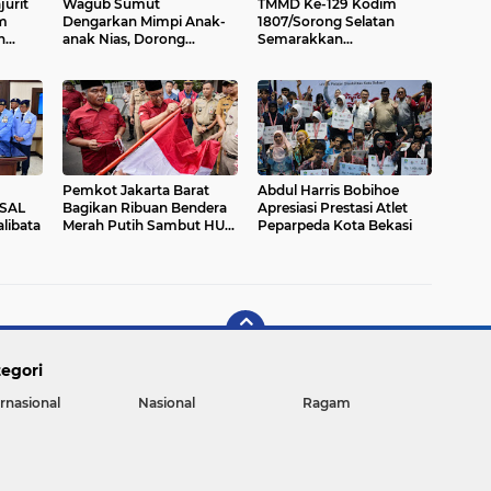
jurit
Wagub Sumut
TMMD Ke-129 Kodim
m
Dengarkan Mimpi Anak-
1807/Sorong Selatan
n
anak Nias, Dorong
Semarakkan
an
Revitalisasi UPTD
Kebersamaan, Anggota
i
Pelayanan Sosial Anak
Satgas dan Warga
Layak
Gunungsitoli
Kampung Sesor Seru-
seruan Nobar Final Piala
Dunia 2026
Pemkot Jakarta Barat
Abdul Harris Bobihoe
KSAL
Bagikan Ribuan Bendera
Apresiasi Prestasi Atlet
libata
Merah Putih Sambut HUT
Peparpeda Kota Bekasi
Ke-81 RI
egori
ernasional
Nasional
Ragam