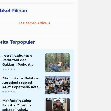
tikel Pilihan
Ke Halaman Artikel
rita Terpopuler
Patroli Gabungan
Perhutani dan
Gakkum Perkuat
Pengamanan Hutan di
Lembang
Abdul Harris Bobihoe
Apresiasi Prestasi
Atlet Peparpeda Kota
Bekasi
Mahfuddin Cakra
Saputra Ditunjuk
sebagai Kajari