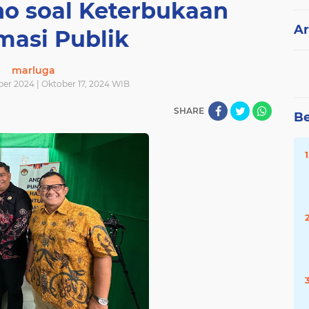
o soal Keterbukaan
Ar
masi Publik
marluga
ber 2024 | Oktober 17, 2024 WIB
SHARE
Be