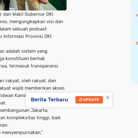
 dan Wakil Gubernur DKI
ono, mengungkapkan visi dan
 dalam sebuah podcast
i Informasi Provinsi DKI
i adalah sistem yang
ga konstituen berhak
nya, termasuk transparansi
 rakyat, oleh rakyat, dan
rakyat wajib memberikan akses
×
 Ridwan Kamil di Gedung Graha
Berita Terbaru
UPDATE
at.
pembangunan Jakarta,
n kompleksitas tinggi, baik
man.
n menyempurnakan,"