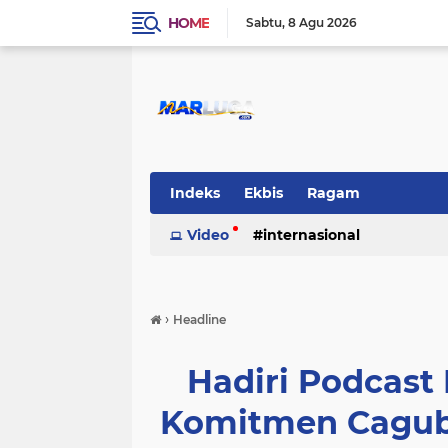
HOME
Sabtu
8 Agu 2026
Indeks
Ekbis
Ragam
Video
internasional
›
Headline
Hadiri Podcast 
Komitmen Cagub