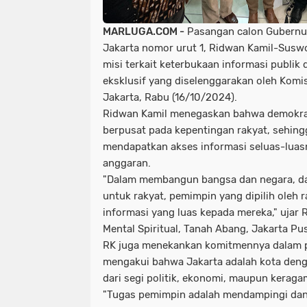
MARLUGA.COM -
Pasangan calon Gubernur
Jakarta nomor urut 1, Ridwan Kamil-Susw
misi terkait keterbukaan informasi publik
eksklusif yang diselenggarakan oleh Komis
Jakarta, Rabu (16/10/2024).
Ridwan Kamil menegaskan bahwa demokras
berpusat pada kepentingan rakyat, sehing
mendapatkan akses informasi seluas-luas
anggaran.
"Dalam membangun bangsa dan negara, dari
untuk rakyat, pemimpin yang dipilih oleh 
informasi yang luas kepada mereka," ujar
Mental Spiritual, Tanah Abang, Jakarta Pus
RK juga menekankan komitmennya dalam 
mengakui bahwa Jakarta adalah kota denga
dari segi politik, ekonomi, maupun keraga
"Tugas pemimpin adalah mendampingi da