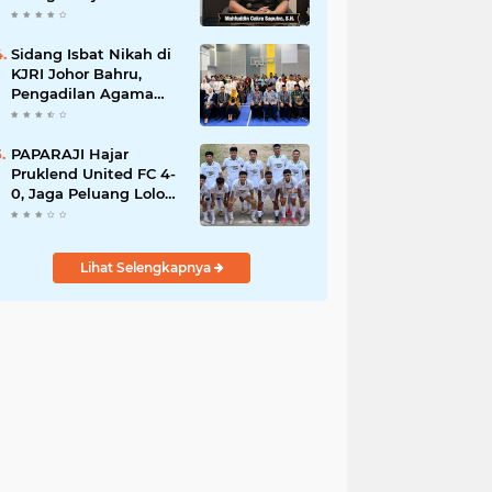
Sumbawa Barat dalam
Mutasi Kejaksaan
Agung
Sidang Isbat Nikah di
KJRI Johor Bahru,
Pengadilan Agama
Jakarta Pusat
Kabulkan 25
Permohonan
PAPARAJI Hajar
Pruklend United FC 4-
0, Jaga Peluang Lolos
ke Babak Berikutnya
di Turnamen 165 Cup
HKBP
Lihat Selengkapnya