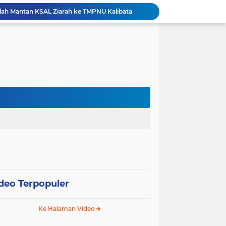
ah Mantan KSAL Ziarah ke TMPNU Kalibata
Pemkot Jakarta Barat Bagikan Ribuan Bendera Merah Putih Sambut HUT Ke-81 RI
esiasi Prestasi Atlet Peparpeda Kota Bekasi
Sidang Isbat Nikah di KJRI Johor Bahru, Pengadilan Agama Jakarta Pusat Kabulkan 25 Permohonan
Pemkot Jakarta Pusat Bongkar 95 Bangunan Liar di Karet Tengsin untuk Normalisasi Drainase
Hutama Karya Berlakukan Uji Coba Contraflow di Tol Binjai–Langsa Mulai 6 Agustus
erasi TNI Terintegrasi 2026 di Lingga
Tri Adhianto Perkuat Pengawasan Berbasis Risiko, Pemkot Bekasi Optimalkan MCSP-RBS 2026
Patroli Gabungan Perhutani dan Gakkum Perkuat Pengamanan Hutan di Lembang
Pemkot Jakpus Deklarasikan Perang terhadap Peredaran Tramadol Ilegal di Tanah Abang
deo Terpopuler
Ke Halaman Video