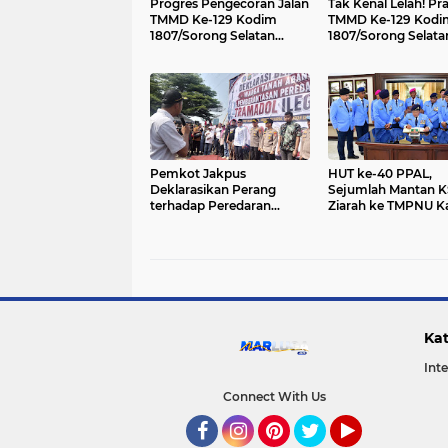
Progres Pengecoran Jalan
Tak Kenal Lelah! Pra
TMMD Ke-129 Kodim
TMMD Ke-129 Kodi
1807/Sorong Selatan
1807/Sorong Selata
Capai 55 Persen, Wujud
Kebut Pembangun
Nyata Pengabdian TNI
Rumah Warga Dem
Membangun Desa
Wujudkan Hunian 
Pemkot Jakpus
HUT ke-40 PPAL,
Deklarasikan Perang
Sejumlah Mantan 
terhadap Peredaran
Ziarah ke TMPNU Ka
Tramadol Ilegal di Tanah
Abang
Kat
Int
Connect With Us