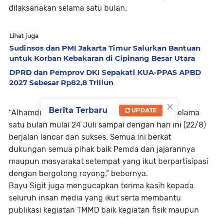
dilaksanakan selama satu bulan.
Lihat juga
Sudinsos dan PMI Jakarta Timur Salurkan Bantuan
untuk Korban Kebakaran di Cipinang Besar Utara
DPRD dan Pemprov DKI Sepakati KUA-PPAS APBD
2027 Sebesar Rp82,8 Triliun
×
Berita Terbaru
UPDATE
“Alhamdulillah TMMD Ke-121 ini dilaksanakan selama
satu bulan mulai 24 Juli sampai dengan hari ini (22/8)
berjalan lancar dan sukses. Semua ini berkat
dukungan semua pihak baik Pemda dan jajarannya
maupun masyarakat setempat yang ikut berpartisipasi
dengan bergotong royong,” bebernya.
Bayu Sigit juga mengucapkan terima kasih kepada
seluruh insan media yang ikut serta membantu
publikasi kegiatan TMMD baik kegiatan fisik maupun