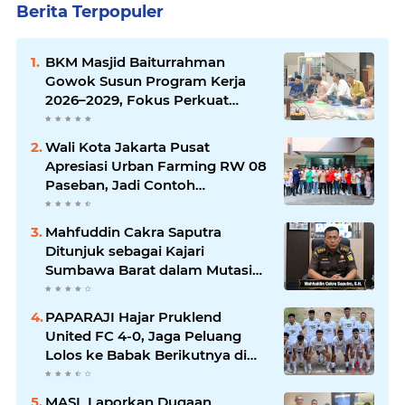
Berita Terpopuler
BKM Masjid Baiturrahman
Gowok Susun Program Kerja
2026–2029, Fokus Perkuat
Dakwah dan Pelayanan Umat
Wali Kota Jakarta Pusat
Apresiasi Urban Farming RW 08
Paseban, Jadi Contoh
Ketahanan Pangan dan Edukasi
Warga
Mahfuddin Cakra Saputra
Ditunjuk sebagai Kajari
Sumbawa Barat dalam Mutasi
Kejaksaan Agung
PAPARAJI Hajar Pruklend
United FC 4-0, Jaga Peluang
Lolos ke Babak Berikutnya di
Turnamen 165 Cup HKBP
MASL Laporkan Dugaan