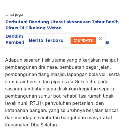
Lihat juga
Perhutani Bandung Utara Laksanakan Tabur Benih
Pinus Di Cikalong Wetan
×
Dandim 1710/Mimika Hadiri Acara Launching
Berita Terbaru
UPDATE
Pemberian MBG Kepada Penerima Manfaat 3B
Adapun sasaran fisik utama yang dikerjakan meliputi
pembangunan drainase, pembuatan pagar jalan,
pembangunan tiang masjid, lapangan bola voli, serta
sumur air bersih dan pipanisasi. Selain itu, pada
sasaran tambahan juga dilakukan kegiatan seperti
pembangunan sumur bor, rehabilitasi rumah tidak
layak huni (RTLH), penyuluhan pertanian, dan
ketahanan pangan, yang seluruhnya berjalan lancar
dan mendapat sambutan hangat dari masyarakat
Kecamatan Oba Selatan.