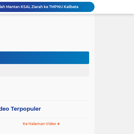
ah Mantan KSAL Ziarah ke TMPNU Kalibata
Pemkot Jakarta Barat Bagikan Ribuan Bendera Merah Putih Sambut HUT Ke-81 RI
esiasi Prestasi Atlet Peparpeda Kota Bekasi
Sidang Isbat Nikah di KJRI Johor Bahru, Pengadilan Agama Jakarta Pusat Kabulkan 25 Permohonan
Pemkot Jakarta Pusat Bongkar 95 Bangunan Liar di Karet Tengsin untuk Normalisasi Drainase
Hutama Karya Berlakukan Uji Coba Contraflow di Tol Binjai–Langsa Mulai 6 Agustus
erasi TNI Terintegrasi 2026 di Lingga
Tri Adhianto Perkuat Pengawasan Berbasis Risiko, Pemkot Bekasi Optimalkan MCSP-RBS 2026
Patroli Gabungan Perhutani dan Gakkum Perkuat Pengamanan Hutan di Lembang
Pemkot Jakpus Deklarasikan Perang terhadap Peredaran Tramadol Ilegal di Tanah Abang
deo Terpopuler
Ke Halaman Video