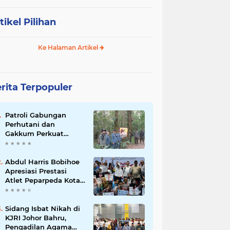
tikel Pilihan
Ke Halaman Artikel
rita Terpopuler
Patroli Gabungan
Perhutani dan
Gakkum Perkuat
Pengamanan Hutan di
Lembang
Abdul Harris Bobihoe
Apresiasi Prestasi
Atlet Peparpeda Kota
Bekasi
Sidang Isbat Nikah di
KJRI Johor Bahru,
Pengadilan Agama