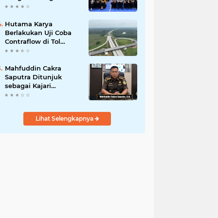
Jakarta Pusat
Kabulkan 25
Permohonan
Hutama Karya
Berlakukan Uji Coba
Contraflow di Tol
Binjai–Langsa Mulai 6
Agustus
Mahfuddin Cakra
Saputra Ditunjuk
sebagai Kajari
Sumbawa Barat dalam
Mutasi Kejaksaan
Agung
Lihat Selengkapnya