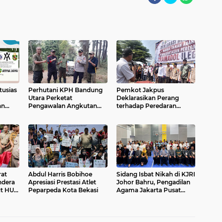
tusias
Perhutani KPH Bandung
Pemkot Jakpus
Utara Perketat
Deklarasikan Perang
an
Pengawalan Angkutan
terhadap Peredaran
Getah Pinus Cegah
Tramadol Ilegal di Tanah
e"
Pencurian
Abang
rat
Abdul Harris Bobihoe
Sidang Isbat Nikah di KJRI
ndera
Apresiasi Prestasi Atlet
Johor Bahru, Pengadilan
t HUT
Peparpeda Kota Bekasi
Agama Jakarta Pusat
Kabulkan 25 Permohonan