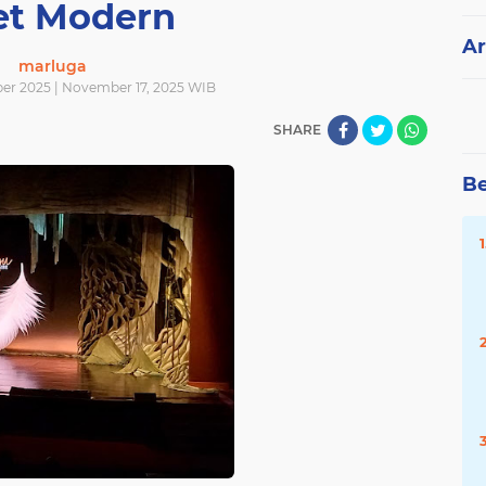
et Modern
Ar
marluga
er 2025 | November 17, 2025 WIB
SHARE
Be