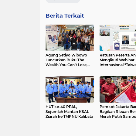
Berita Terkait
Agung Setiyo Wibowo
Ratusan Peserta An
Luncurkan Buku The
Mengikuti Webinar
Wealth You Can’t Lose,
Internasional "Taiw
Bahas Pentingnya Relasi
Experience: From
di Era AI
Campus to Daily Lif
HUT ke-40 PPAL,
Pemkot Jakarta Ba
Sejumlah Mantan KSAL
Bagikan Ribuan Be
Ziarah ke TMPNU Kalibata
Merah Putih Sambu
Ke-81 RI