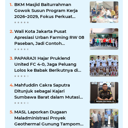
BKM Masjid Baiturrahman
Gowok Susun Program Kerja
2026–2029, Fokus Perkuat
Dakwah dan Pelayanan Umat
Wali Kota Jakarta Pusat
Apresiasi Urban Farming RW 08
Paseban, Jadi Contoh
Ketahanan Pangan dan Edukasi
Warga
PAPARAJI Hajar Pruklend
United FC 4-0, Jaga Peluang
Lolos ke Babak Berikutnya di
Turnamen 165 Cup HKBP
Mahfuddin Cakra Saputra
Ditunjuk sebagai Kajari
Sumbawa Barat dalam Mutasi
Kejaksaan Agung
MASL Laporkan Dugaan
Maladministrasi Proyek
Geothermal Gunung Tampomas