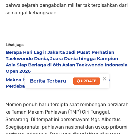
bahwa sejarah pengabdian militer tak terpisahkan dari
semangat kebangsaan.
Lihat juga
Berapa Hari Lagi ! Jakarta Jadi Pusat Perhatian
Taekwondo Dunia, Juara Dunia hingga Kampiun
Asia Siap Berlaga di 8th Asian Taekwondo Indonesia
Open 2026
×
Makna Historis Istilah Londo Ireng di Tengah
Berita Terbaru
UPDATE
Perdebatan Publik
Momen penuh haru tercipta saat rombongan berziarah
ke Taman Makam Pahlawan (TMP) Giri Tunggal,
Semarang. Di tempat ini bersemayam Mgr. Albertus
Soegijapranata, pahlawan nasional dan uskup pribumi