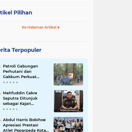
tikel Pilihan
Ke Halaman Artikel
rita Terpopuler
Patroli Gabungan
Perhutani dan
Gakkum Perkuat
Pengamanan Hutan di
Lembang
Mahfuddin Cakra
Saputra Ditunjuk
sebagai Kajari
Sumbawa Barat dalam
Mutasi Kejaksaan
Agung
Abdul Harris Bobihoe
Apresiasi Prestasi
Atlet Peparpeda Kota