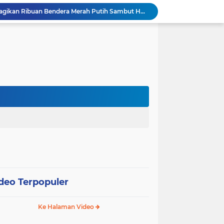
Pemkot Jakarta Barat Bagikan Ribuan Bendera Merah Putih Sambut HUT Ke-81 RI
esiasi Prestasi Atlet Peparpeda Kota Bekasi
Sidang Isbat Nikah di KJRI Johor Bahru, Pengadilan Agama Jakarta Pusat Kabulkan 25 Permohonan
Pemkot Jakarta Pusat Bongkar 95 Bangunan Liar di Karet Tengsin untuk Normalisasi Drainase
Hutama Karya Berlakukan Uji Coba Contraflow di Tol Binjai–Langsa Mulai 6 Agustus
erasi TNI Terintegrasi 2026 di Lingga
Tri Adhianto Perkuat Pengawasan Berbasis Risiko, Pemkot Bekasi Optimalkan MCSP-RBS 2026
Patroli Gabungan Perhutani dan Gakkum Perkuat Pengamanan Hutan di Lembang
Pemkot Jakpus Deklarasikan Perang terhadap Peredaran Tramadol Ilegal di Tanah Abang
ah Mantan KSAL Ziarah ke TMPNU Kalibata
deo Terpopuler
Ke Halaman Video