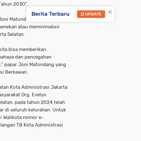
Tahun 2030".
×
Berita Terbaru
UPDATE
 Joni Matondang berharap
menekan atau meminimalisir
ta Selatan.
 kita bisa memberikan
bahaya dan pencegahan
i," papar Joni Matondang yang
si Berkawan.
tan Kota Administrasi Jakarta
asyarakat Drg. Evelyn
latan, pada tahun 2024 telah
r di seluruh kelurahan. Untuk
si Walikota nomor e-
angan TB Kota Administrasi