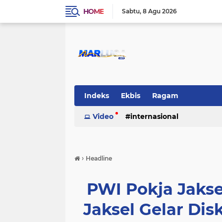
HOME
Sabtu
8 Agu 2026
Indeks
Ekbis
Ragam
Video
internasional
›
Headline
PWI Pokja Jaks
Jaksel Gelar Di