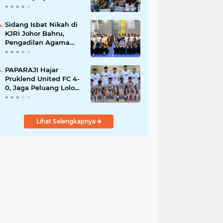
Bekasi
Sidang Isbat Nikah di
KJRI Johor Bahru,
Pengadilan Agama
Jakarta Pusat
Kabulkan 25
Permohonan
PAPARAJI Hajar
Pruklend United FC 4-
0, Jaga Peluang Lolos
ke Babak Berikutnya
di Turnamen 165 Cup
HKBP
Lihat Selengkapnya