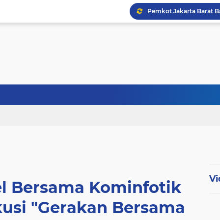
Abdul Harris Bobihoe Apr
Menhan Tinjau Latihan Op
HUT ke-40 PPAL, Sejuml
Vi
el Bersama Kominfotik
skusi "Gerakan Bersama