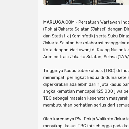
MARLUGA.COM -
Persatuan Wartawan Indo
(Pokja) Jakarta Selatan (Jaksel) dengan D
dan Statistik (Kominfotik) serta Suku Din
Jakarta Selatan berkolaborasi menggelar 
Kota dengan Wartawan) di Ruang Nusantar
Administrasi Jakarta Selatan, Selasa (17/6
Tingginya Kasus tuberkulosis (TBC) di Ind
menempati peringkat kedua di dunia setela
diperkirakan ada lebih dari 1 juta kasus b
angka kematian mencapai 125.000 jiwa per
TBC sebagai masalah kesehatan masyaraka
membutuhkan perhatian serius dari semua
Oleh karenanya PWI Pokja Walikota Jakar
menyikapi kasus TBC ini sehingga pada k