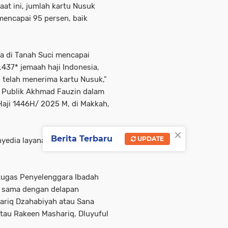
saat ini, jumlah kartu Nusuk
mencapai 95 persen, baik
iba di Tanah Suci mencapai
437* jemaah haji Indonesia,
g telah menerima kartu Nusuk,"
 Publik Akhmad Fauzin dalam
aji 1446H/ 2025 M, di Makkah,
×
Berita Terbaru
UPDATE
nyedia layanan jemaah haji
etugas Penyelenggara Ibadah
ja sama dengan delapan
hariq Dzahabiyah atau Sana
tau Rakeen Mashariq, Dluyuful