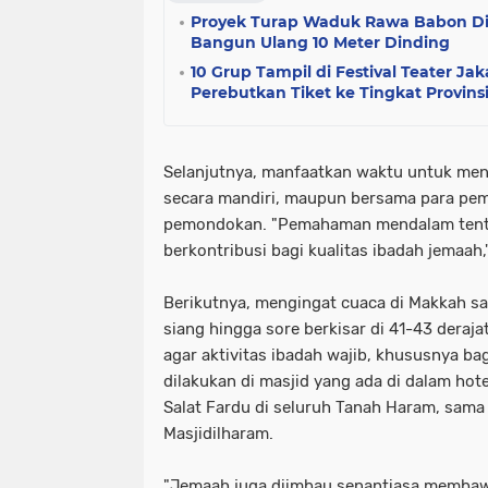
Proyek Turap Waduk Rawa Babon Die
Bangun Ulang 10 Meter Dinding
10 Grup Tampil di Festival Teater Jak
Perebutkan Tiket ke Tingkat Provins
Selanjutnya, manfaatkan waktu untuk mend
secara mandiri, maupun bersama para pem
pemondokan. "Pemahaman mendalam tenta
berkontribusi bagi kualitas ibadah jemaah
Berikutnya, mengingat cuaca di Makkah saa
siang hingga sore berkisar di 41-43 deraj
agar aktivitas ibadah wajib, khususnya bag
dilakukan di masjid yang ada di dalam hot
Salat Fardu di seluruh Tanah Haram, sama p
Masjidilharam.
"Jemaah juga diimbau senantiasa membawa 