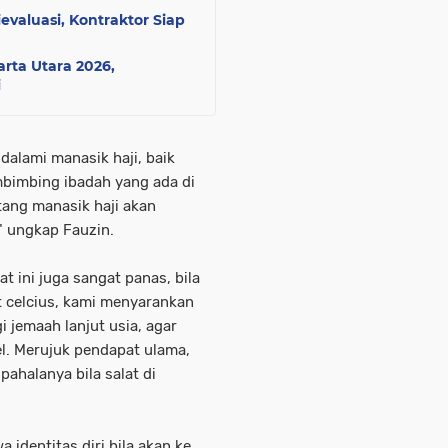
valuasi, Kontraktor Siap
arta Utara 2026,
i
alami manasik haji, baik
bimbing ibadah yang ada di
ng manasik haji akan
," ungkap Fauzin.
t ini juga sangat panas, bila
at celcius, kami menyarankan
i jemaah lanjut usia, agar
el. Merujuk pendapat ulama,
ahalanya bila salat di
identitas diri bila akan ke