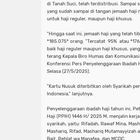
di Tanah Suci, telah terdistribusi. Sampai 
yang sudah sampai di tangan jemaah haji 
untuk haji reguler, maupun haji khusus.
"Hingga saat ini, jemaah haji yang telah t
*185.075* orang. "Tercatat 95% atau *176.
baik haji reguler maupun haji khusus, yan
terang Kepala Biro Humas dan Komunikasi
Konferensi Pers Penyelenggaraan Ibadah H
Selasa (27/5/2025).
"Kartu Nusuk diterbitkan oleh Syarikah pe
Indonesia," lanjutnya.
Penyelenggaraan ibadah haji tahun ini, P
Haji (PPIH) 1446 H/ 2025 M, menjalin ker
syarikah, yaitu: Rifadah, Rawaf Mina, Mas
Mashariq, Rifad, Mashariq Mutamayyizah a
Bait, Rehlat wa Manafea, dan MCDC.