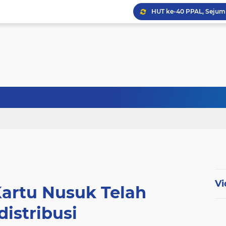
HUT ke-40 PPAL, Sejuml
Abdul Harris Bobihoe Apr
Menhan Tinjau Latihan Op
Vi
Kartu Nusuk Telah
distribusi