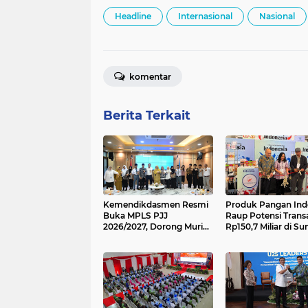
Headline
Internasional
Nasional
komentar
Berita Terkait
Kemendikdasmen Resmi
Produk Pangan Ind
Buka MPLS PJJ
Raup Potensi Trans
2026/2027, Dorong Murid
Rp150,7 Miliar di 
Siap Belajar Mandiri
Fancy Food Show 