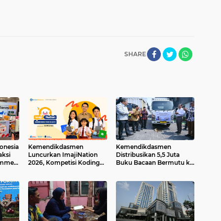
SHARE
onesia
Kemendikdasmen
Kemendikdasmen
aksi
Luncurkan ImajiNation
Distribusikan 5,5 Juta
Summer
2026, Kompetisi Koding
Buku Bacaan Bermutu ke
2026
Visual untuk Guru dan
Lebih dari 24 Ribu
Murid
Sekolah