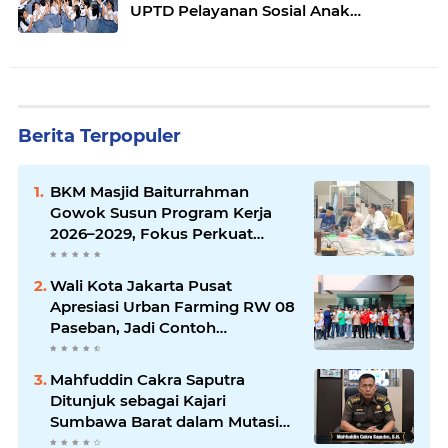
UPTD Pelayanan Sosial Anak
Gunungsitoli
Berita Terpopuler
BKM Masjid Baiturrahman
Gowok Susun Program Kerja
2026–2029, Fokus Perkuat
Dakwah dan Pelayanan Umat
Wali Kota Jakarta Pusat
Apresiasi Urban Farming RW 08
Paseban, Jadi Contoh
Ketahanan Pangan dan Edukasi
Warga
Mahfuddin Cakra Saputra
Ditunjuk sebagai Kajari
Sumbawa Barat dalam Mutasi
Kejaksaan Agung