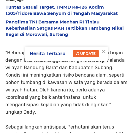
Tuntas Sesuai Target, TMMD Ke-126 Kodim
1505/Tidore Bawa Senyum di Tengah Masyarakat
Panglima TNI Bersama Menhan RI Tinjau
Keberhasilan Satgas PKH Tertibkan Tambang Nikel
Ilegal di Morowali, Sulteng
×
“Beberapa hari terakhir, cuaca ekstrem berupa hujan
Berita Terbaru
UPDATE
dengan intensitas tinggi dan angin kencang melanda
wilayah Bandung Barat dan Kabupaten Subang.
Kondisi ini meningkatkan risiko bencana alam, seperti
pohon tumbang di kawasan wisata yang berada dalam
wilayah hutan. Oleh karena itu, perlu adanya
koordinasi yang baik antarinstansi untuk
mengantisipasi kejadian yang tidak diinginkan,”
ungkap Dedy.
Sebagai langkah antisipasi, Perhutani akan terus