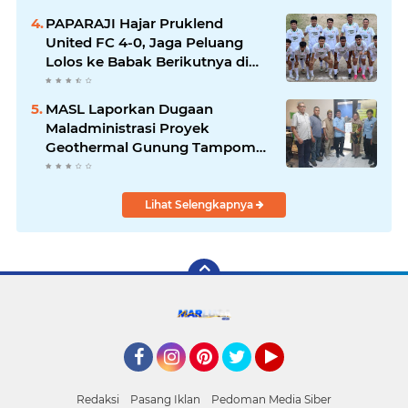
PAPARAJI Hajar Pruklend
United FC 4-0, Jaga Peluang
Lolos ke Babak Berikutnya di
Turnamen 165 Cup HKBP
MASL Laporkan Dugaan
Maladministrasi Proyek
Geothermal Gunung Tampomas
ke Ombudsman dan BPKP
Lihat Selengkapnya
Facebook
Instagram
Pinterest
Twitter
YouTube
Redaksi
Pasang Iklan
Pedoman Media Siber