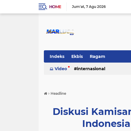
HOME
Jum'at
7 Agu 2026
Indeks
Ekbis
Ragam
Video
internasional
›
Headline
Diskusi Kamisa
Indonesia