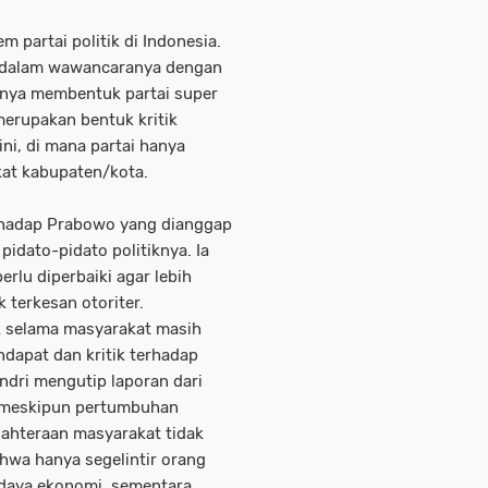
m partai politik di Indonesia.
i dalam wawancaranya dengan
nnya membentuk partai super
merupakan bentuk kritik
ni, di mana partai hanya
at kabupaten/kota.
terhadap Prabowo yang dianggap
 pidato-pidato politiknya. Ia
rlu diperbaiki agar lebih
 terkesan otoriter.
k selama masyarakat masih
dapat dan kritik terhadap
ndri mengutip laporan dari
 meskipun pertumbuhan
jahteraan masyarakat tidak
hwa hanya segelintir orang
 daya ekonomi, sementara