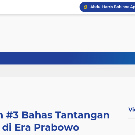
Abdul Harris Bobihoe Apr
Menhan Tinjau Latihan Op
Vi
n #3 Bahas Tantangan
 di Era Prabowo