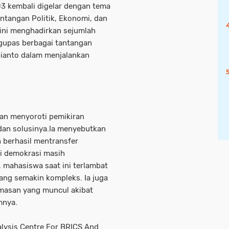
3 kembali digelar dengan tema
ntangan Politik, Ekonomi, dan
i ini menghadirkan sejumlah
gupas berbagai tantangan
ianto dalam menjalankan
an menyoroti pemikiran
dan solusinya.Ia menyebutkan
h berhasil mentransfer
si demokrasi masih
 mahasiswa saat ini terlambat
ng semakin kompleks. Ia juga
masan yang muncul akibat
mnya.
alysis Centre For BRICS And