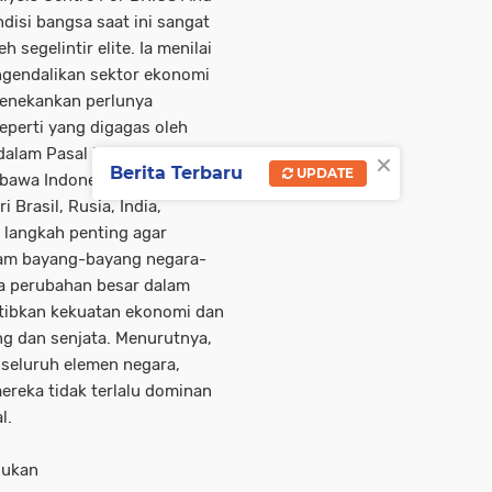
si bangsa saat ini sangat
 segelintir elite. Ia menilai
gendalikan sektor ekonomi
a menekankan perlunya
perti yang digagas oleh
×
dalam Pasal 33 UUD 1945.
Berita Terbaru
UPDATE
mbawa Indonesia masuk ke
 Brasil, Rusia, India,
i langkah penting agar
lam bayang-bayang negara-
a perubahan besar dalam
tibkan kekuatan ekonomi dan
ng dan senjata. Menurutnya,
 seluruh elemen negara,
ereka tidak terlalu dominan
l.
rlukan