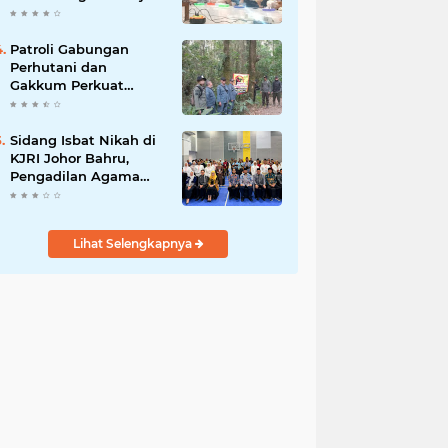
2026–2029, Fokus
Perkuat Dakwah dan
Pelayanan Umat
Patroli Gabungan
Perhutani dan
Gakkum Perkuat
Pengamanan Hutan di
Lembang
Sidang Isbat Nikah di
KJRI Johor Bahru,
Pengadilan Agama
Jakarta Pusat
Kabulkan 25
Permohonan
Lihat Selengkapnya