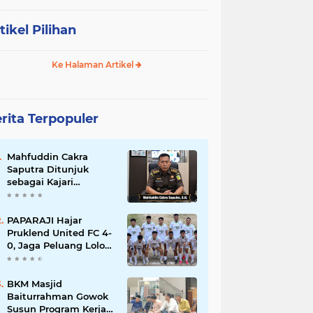
tikel Pilihan
Ke Halaman Artikel
rita Terpopuler
Mahfuddin Cakra
Saputra Ditunjuk
sebagai Kajari
Sumbawa Barat dalam
Mutasi Kejaksaan
Agung
PAPARAJI Hajar
Pruklend United FC 4-
0, Jaga Peluang Lolos
ke Babak Berikutnya
di Turnamen 165 Cup
HKBP
BKM Masjid
Baiturrahman Gowok
Susun Program Kerja