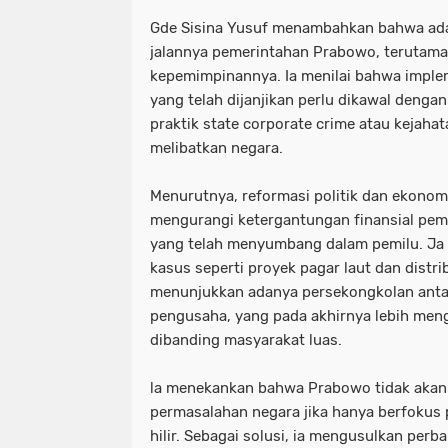
Gde Sisina Yusuf menambahkan bahwa ada
jalannya pemerintahan Prabowo, terutama
kepemimpinannya. Ia menilai bahwa impl
yang telah dijanjikan perlu dikawal deng
praktik state corporate crime atau kejaha
melibatkan negara.
Menurutnya, reformasi politik dan ekono
mengurangi ketergantungan finansial peme
yang telah menyumbang dalam pemilu. J
kasus seperti proyek pagar laut dan distr
menunjukkan adanya persekongkolan anta
pengusaha, yang pada akhirnya lebih me
dibanding masyarakat luas.
la menekankan bahwa Prabowo tidak aka
permasalahan negara jika hanya berfokus 
hilir. Sebagai solusi, ia mengusulkan perb