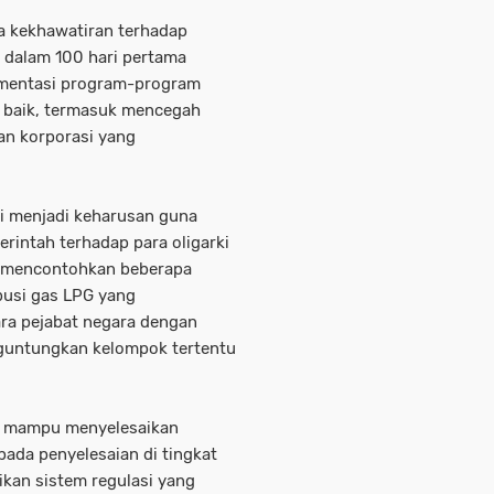
 kekhawatiran terhadap
 dalam 100 hari pertama
ementasi program-program
an baik, termasuk mencegah
tan korporasi yang
mi menjadi keharusan guna
rintah terhadap para oligarki
a mencontohkan beberapa
ibusi gas LPG yang
ra pejabat negara dengan
nguntungkan kelompok tertentu
n mampu menyelesaikan
pada penyelesaian di tingkat
aikan sistem regulasi yang