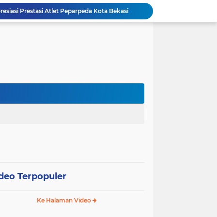
esiasi Prestasi Atlet Peparpeda Kota Bekasi
Sidang Isbat Nikah di KJRI Johor Bahru, Pengadilan Agama Jakarta Pusat Kabulkan 25 Permohonan
Pemkot Jakarta Pusat Bongkar 95 Bangunan Liar di Karet Tengsin untuk Normalisasi Drainase
Hutama Karya Berlakukan Uji Coba Contraflow di Tol Binjai–Langsa Mulai 6 Agustus
erasi TNI Terintegrasi 2026 di Lingga
Tri Adhianto Perkuat Pengawasan Berbasis Risiko, Pemkot Bekasi Optimalkan MCSP-RBS 2026
Patroli Gabungan Perhutani dan Gakkum Perkuat Pengamanan Hutan di Lembang
PWI Jaya Perkuat Sinergi dengan KONI DKI, Matangkan Persiapan Menuju Porwanas 2027
Khaeroni Kembali Pimpin FAJI DKI Jakarta, Target Tambah Emas di PON 2028
Pemkot Jakarta Barat Bagikan Ribuan Bendera Merah Putih Sambut HUT Ke-81 RI
deo Terpopuler
Ke Halaman Video