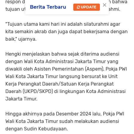
respon dari Sudin Bina Marga dan menjelaskan bahwa
×
Berita Terbaru
UPDATE
tujuan utama audiensi tersebut adalah silaturahmi.
"Tujuan utama kami hari ini adalah silaturahmi agar
kita semakin akrab dan juga dapat bekerjsama dengan
baik," ujarnya.
Hengki menjelaskan bahwa sejak diterima audiensi
dengan Wali Kota Administrasi Jakarta Timur yang
diwakili oleh Asisten Pemerintahan (Aspem), Pokja PWI
Wali Kota Jakarta Timur langsung bersurat ke Unit
Kerja Perangkat Daerah/Satuan Kerja Perangkat
Daerah (UKPD/SKPD) di lingkungan Kota Administrasi
Jakarta Timur.
Hingga akhirnya pada Desember 2024 lalu, Pokja PWI
Wali Kota Jakarta Timur sudah melakukan audiensi
dengan Sudin Kebudayaan.