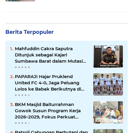
Berita Terpopuler
Mahfuddin Cakra Saputra
Ditunjuk sebagai Kajari
Sumbawa Barat dalam Mutasi
Kejaksaan Agung
PAPARAJI Hajar Pruklend
United FC 4-0, Jaga Peluang
Lolos ke Babak Berikutnya di
Turnamen 165 Cup HKBP
BKM Masjid Baiturrahman
Gowok Susun Program Kerja
2026–2029, Fokus Perkuat
Dakwah dan Pelayanan Umat
Patroli Gabungan Perhutani dan