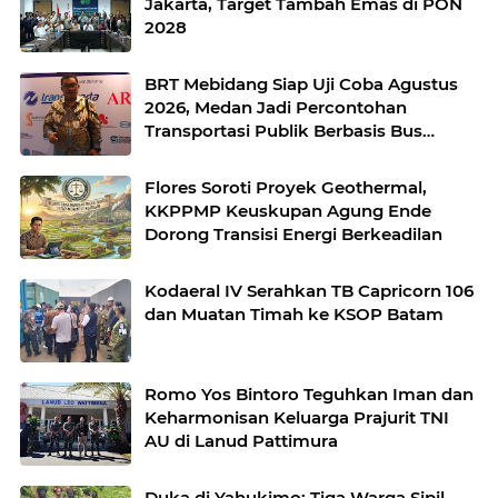
Jakarta, Target Tambah Emas di PON
2028
BRT Mebidang Siap Uji Coba Agustus
2026, Medan Jadi Percontohan
Transportasi Publik Berbasis Bus
Listrik
Flores Soroti Proyek Geothermal,
KKPPMP Keuskupan Agung Ende
Dorong Transisi Energi Berkeadilan
Kodaeral IV Serahkan TB Capricorn 106
dan Muatan Timah ke KSOP Batam
Romo Yos Bintoro Teguhkan Iman dan
Keharmonisan Keluarga Prajurit TNI
AU di Lanud Pattimura
Duka di Yahukimo: Tiga Warga Sipil