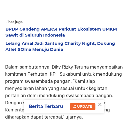
Lihat juga
BPDP Gandeng APEKSI Perkuat Ekosistem UMKM
Sawit di Seluruh Indonesia
Lelang Amal Jadi Jantung Charity Night, Dukung
Atlet SOIna Menuju Dunia
Dalam sambutannya, Diky Rizky Teruna menyampaikan
komitmen Perhutani KPH Sukabumi untuk mendukung
program swasembada pangan. “Kami siap
menyediakan lahan yang sesuai untuk kegiatan
pertanian demi mendukung swasembada pangan.
×
Dengan sinergi yang baik antara Perhutani dan
Berita Terbaru
UPDATE
Kementerian Pertanian, kami optimis target yang
diharapkan dapat tercapai,” ujarnya.