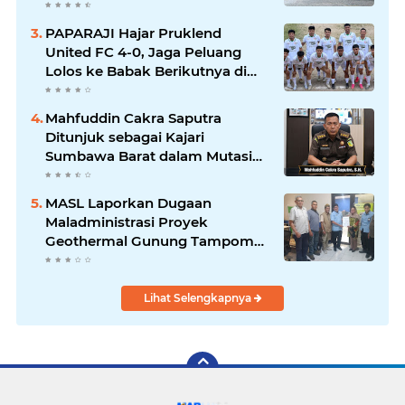
Ketahanan Pangan dan Edukasi
Warga
PAPARAJI Hajar Pruklend
United FC 4-0, Jaga Peluang
Lolos ke Babak Berikutnya di
Turnamen 165 Cup HKBP
Mahfuddin Cakra Saputra
Ditunjuk sebagai Kajari
Sumbawa Barat dalam Mutasi
Kejaksaan Agung
MASL Laporkan Dugaan
Maladministrasi Proyek
Geothermal Gunung Tampomas
ke Ombudsman dan BPKP
Lihat Selengkapnya