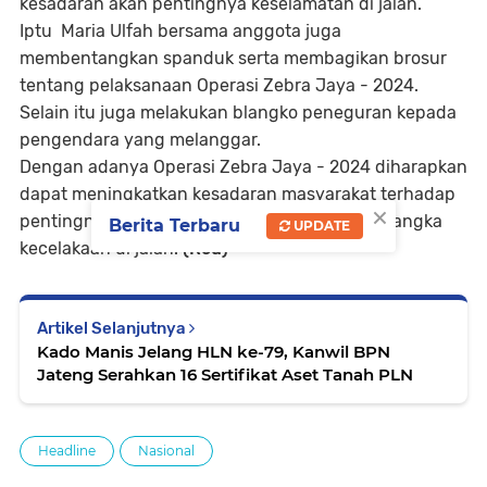
kesadaran akan pentingnya keselamatan di jalan.
Iptu Maria Ulfah bersama anggota juga
membentangkan spanduk serta membagikan brosur
tentang pelaksanaan Operasi Zebra Jaya - 2024.
Selain itu juga melakukan blangko peneguran kepada
pengendara yang melanggar.
Dengan adanya Operasi Zebra Jaya - 2024 diharapkan
dapat meningkatkan kesadaran masyarakat terhadap
×
pentingnya tertib berlalu lintas dan menekan angka
Berita Terbaru
UPDATE
kecelakaan di jalan.
(Red)
Artikel Selanjutnya
Kado Manis Jelang HLN ke-79, Kanwil BPN
Jateng Serahkan 16 Sertifikat Aset Tanah PLN
Headline
Nasional