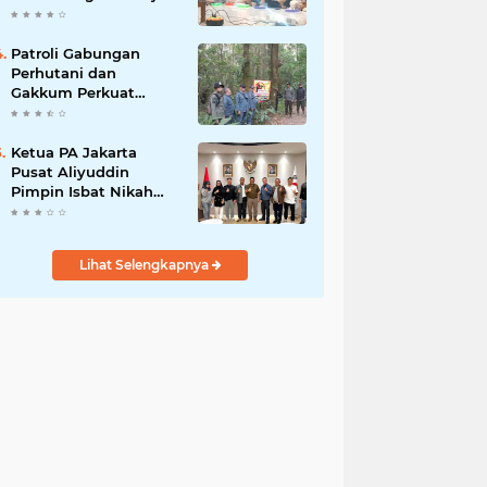
2026–2029, Fokus
Perkuat Dakwah dan
Pelayanan Umat
Patroli Gabungan
Perhutani dan
Gakkum Perkuat
Pengamanan Hutan di
Lembang
Ketua PA Jakarta
Pusat Aliyuddin
Pimpin Isbat Nikah
Terpadu di Korea
Selatan untuk
Lindungi Hak WNI
Lihat Selengkapnya