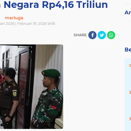
 Negara Rp4,16 Triliun
Ar
marluga
ari 2026 | Februari 19, 2026 WIB
SHARE
Be