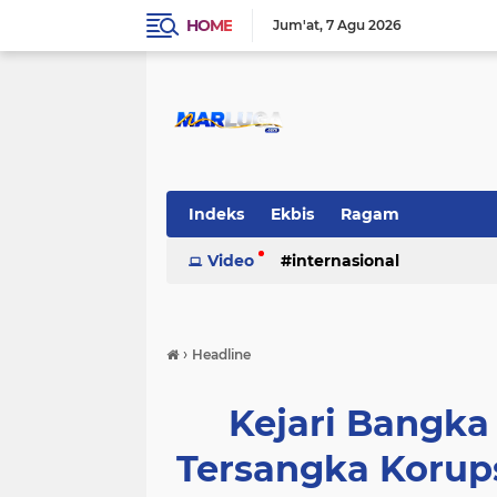
HOME
Jum'at
7 Agu 2026
Indeks
Ekbis
Ragam
Video
internasional
›
Headline
Kejari Bangka
Tersangka Korup