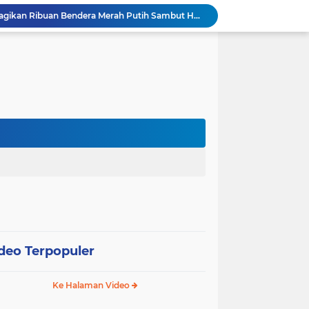
Pemkot Jakarta Barat Bagikan Ribuan Bendera Merah Putih Sambut HUT Ke-81 RI
esiasi Prestasi Atlet Peparpeda Kota Bekasi
Sidang Isbat Nikah di KJRI Johor Bahru, Pengadilan Agama Jakarta Pusat Kabulkan 25 Permohonan
Pemkot Jakarta Pusat Bongkar 95 Bangunan Liar di Karet Tengsin untuk Normalisasi Drainase
Hutama Karya Berlakukan Uji Coba Contraflow di Tol Binjai–Langsa Mulai 6 Agustus
erasi TNI Terintegrasi 2026 di Lingga
Tri Adhianto Perkuat Pengawasan Berbasis Risiko, Pemkot Bekasi Optimalkan MCSP-RBS 2026
Patroli Gabungan Perhutani dan Gakkum Perkuat Pengamanan Hutan di Lembang
Pemkot Jakpus Deklarasikan Perang terhadap Peredaran Tramadol Ilegal di Tanah Abang
ah Mantan KSAL Ziarah ke TMPNU Kalibata
deo Terpopuler
Ke Halaman Video