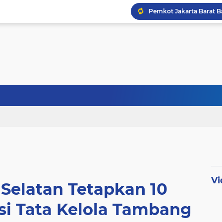
Abdul Harris Bobihoe Apr
Menhan Tinjau Latihan Op
HUT ke-40 PPAL, Sejuml
Vi
 Selatan Tetapkan 10
si Tata Kelola Tambang