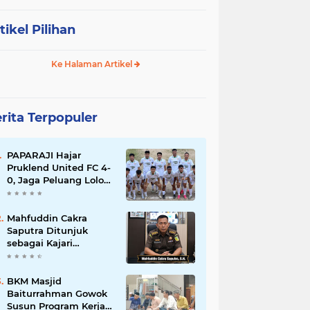
tikel Pilihan
Ke Halaman Artikel
rita Terpopuler
PAPARAJI Hajar
Pruklend United FC 4-
0, Jaga Peluang Lolos
ke Babak Berikutnya
di Turnamen 165 Cup
HKBP
Mahfuddin Cakra
Saputra Ditunjuk
sebagai Kajari
Sumbawa Barat dalam
Mutasi Kejaksaan
Agung
BKM Masjid
Baiturrahman Gowok
Susun Program Kerja