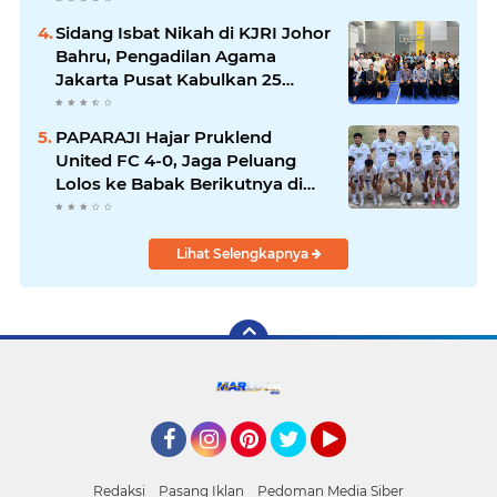
Sidang Isbat Nikah di KJRI Johor
Bahru, Pengadilan Agama
Jakarta Pusat Kabulkan 25
Permohonan
PAPARAJI Hajar Pruklend
United FC 4-0, Jaga Peluang
Lolos ke Babak Berikutnya di
Turnamen 165 Cup HKBP
Lihat Selengkapnya
Facebook
Instagram
Pinterest
Twitter
YouTube
Redaksi
Pasang Iklan
Pedoman Media Siber