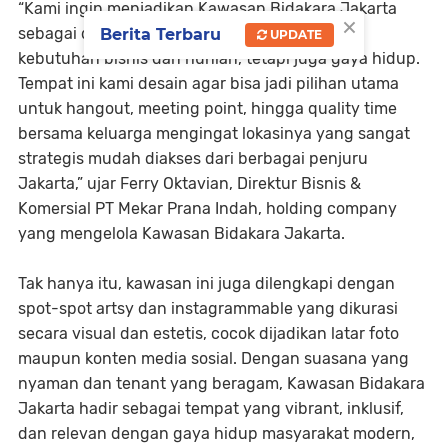
“Kami ingin menjadikan Kawasan Bidakara Jakarta
×
sebagai destinasi lengkap tidak hanya untuk
Berita Terbaru
UPDATE
kebutuhan bisnis dan hunian, tetapi juga gaya hidup.
Tempat ini kami desain agar bisa jadi pilihan utama
untuk hangout, meeting point, hingga quality time
bersama keluarga mengingat lokasinya yang sangat
strategis mudah diakses dari berbagai penjuru
Jakarta,” ujar Ferry Oktavian, Direktur Bisnis &
Komersial PT Mekar Prana Indah, holding company
yang mengelola Kawasan Bidakara Jakarta.
Tak hanya itu, kawasan ini juga dilengkapi dengan
spot-spot artsy dan instagrammable yang dikurasi
secara visual dan estetis, cocok dijadikan latar foto
maupun konten media sosial. Dengan suasana yang
nyaman dan tenant yang beragam, Kawasan Bidakara
Jakarta hadir sebagai tempat yang vibrant, inklusif,
dan relevan dengan gaya hidup masyarakat modern,