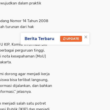
diwujudkan dalam praktik
ndang Nomor 14 Tahun 2008
ah turunan dari hak
×
Berita Terbaru
UPDATE
 KIP, Komisi Informasi DKI
berbagai perguruan tinggi,
ui nota kesepahaman (MoU)
akarta.
ami dorong agar menjadi kerja
iswa bisa terlibat langsung,
ormasi dijalankan, dan bahkan
formasi,” jelasnya.
 menjadi salah satu potret
asi Publik (IKIP) dan menjadi