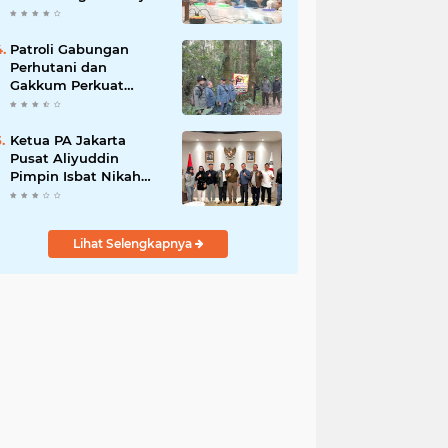
2026–2029, Fokus
Perkuat Dakwah dan
Pelayanan Umat
Patroli Gabungan
Perhutani dan
Gakkum Perkuat
Pengamanan Hutan di
Lembang
Ketua PA Jakarta
Pusat Aliyuddin
Pimpin Isbat Nikah
Terpadu di Korea
Selatan untuk
Lindungi Hak WNI
Lihat Selengkapnya