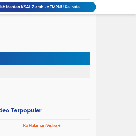
ah Mantan KSAL Ziarah ke TMPNU Kalibata
Pemkot Jakarta Barat Bagikan Ribuan Bendera Merah Putih Sambut HUT Ke-81 RI
esiasi Prestasi Atlet Peparpeda Kota Bekasi
Sidang Isbat Nikah di KJRI Johor Bahru, Pengadilan Agama Jakarta Pusat Kabulkan 25 Permohonan
Pemkot Jakarta Pusat Bongkar 95 Bangunan Liar di Karet Tengsin untuk Normalisasi Drainase
Hutama Karya Berlakukan Uji Coba Contraflow di Tol Binjai–Langsa Mulai 6 Agustus
erasi TNI Terintegrasi 2026 di Lingga
Tri Adhianto Perkuat Pengawasan Berbasis Risiko, Pemkot Bekasi Optimalkan MCSP-RBS 2026
Patroli Gabungan Perhutani dan Gakkum Perkuat Pengamanan Hutan di Lembang
Pemkot Jakpus Deklarasikan Perang terhadap Peredaran Tramadol Ilegal di Tanah Abang
deo Terpopuler
Ke Halaman Video