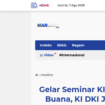
HOME
Jum'at
7 Agu 2026
Indeks
Ekbis
Ragam
Video
internasional
›
Headline
Gelar Seminar KI
Buana, KI DKI 