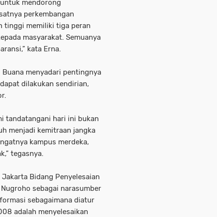
a untuk mendorong
pesatnya perkembangan
 tinggi memiliki tiga peran
 kepada masyarakat. Semuanya
ransi,” kata Erna.
 Buana menyadari pentingnya
apat dilakukan sendirian,
r.
i tandatangani hari ini bukan
uh menjadi kemitraan jangka
angatnya kampus merdeka,
,” tegasnya.
I Jakarta Bidang Penyelesaian
o Nugroho sebagai narasumber
formasi sebagaimana diatur
08 adalah menyelesaikan