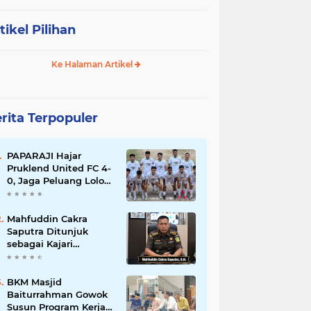
tikel Pilihan
Ke Halaman Artikel
rita Terpopuler
PAPARAJI Hajar
Pruklend United FC 4-
0, Jaga Peluang Lolos
ke Babak Berikutnya
di Turnamen 165 Cup
HKBP
Mahfuddin Cakra
Saputra Ditunjuk
sebagai Kajari
Sumbawa Barat dalam
Mutasi Kejaksaan
Agung
BKM Masjid
Baiturrahman Gowok
Susun Program Kerja