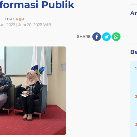
formasi Publik
Ar
marluga
uni 2025 | Juni 20, 2025 WIB
SHARE
Be