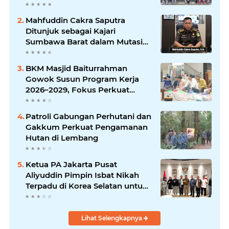
Turnamen 165 Cup HKBP
Mahfuddin Cakra Saputra
Ditunjuk sebagai Kajari
Sumbawa Barat dalam Mutasi
Kejaksaan Agung
BKM Masjid Baiturrahman
Gowok Susun Program Kerja
2026–2029, Fokus Perkuat
Dakwah dan Pelayanan Umat
Patroli Gabungan Perhutani dan
Gakkum Perkuat Pengamanan
Hutan di Lembang
Ketua PA Jakarta Pusat
Aliyuddin Pimpin Isbat Nikah
Terpadu di Korea Selatan untuk
Lindungi Hak WNI
Lihat Selengkapnya