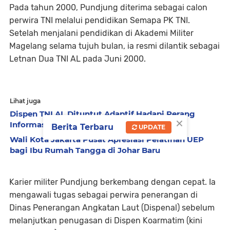
Pada tahun 2000, Pundjung diterima sebagai calon
perwira TNI melalui pendidikan Semapa PK TNI.
Setelah menjalani pendidikan di Akademi Militer
Magelang selama tujuh bulan, ia resmi dilantik sebagai
Letnan Dua TNI AL pada Juni 2000.
Lihat juga
Dispen TNI AL Dituntut Adaptif Hadapi Perang
×
Informasi di Era Digital
Berita Terbaru
UPDATE
Wali Kota Jakarta Pusat Apresiasi Pelatihan UEP
bagi Ibu Rumah Tangga di Johar Baru
Karier militer Pundjung berkembang dengan cepat. Ia
mengawali tugas sebagai perwira penerangan di
Dinas Penerangan Angkatan Laut (Dispenal) sebelum
melanjutkan penugasan di Dispen Koarmatim (kini