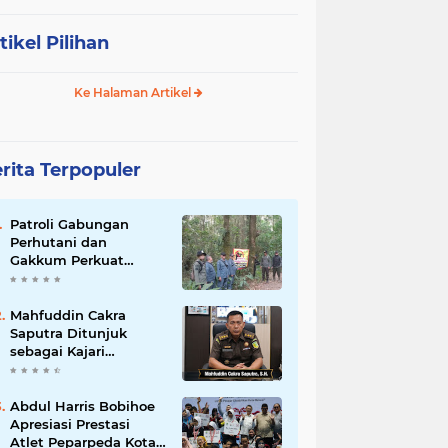
tikel Pilihan
Ke Halaman Artikel
rita Terpopuler
Patroli Gabungan
Perhutani dan
Gakkum Perkuat
Pengamanan Hutan di
Lembang
Mahfuddin Cakra
Saputra Ditunjuk
sebagai Kajari
Sumbawa Barat dalam
Mutasi Kejaksaan
Agung
Abdul Harris Bobihoe
Apresiasi Prestasi
Atlet Peparpeda Kota