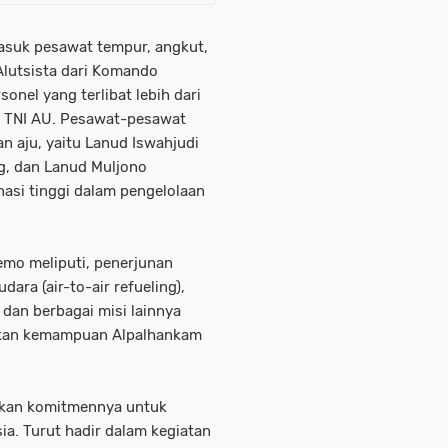
asuk pesawat tempur, angkut,
 Alutsista dari Komando
onel yang terlibat lebih dari
an TNI AU. Pesawat-pesawat
an aju, yaitu Lanud Iswahjudi
g, dan Lanud Muljono
nasi tinggi dalam pengelolaan
emo meliputi, penerjunan
dara (air-to-air refueling),
dan berbagai misi lainnya
ukkan kemampuan Alpalhankam
skan komitmennya untuk
ia. Turut hadir dalam kegiatan