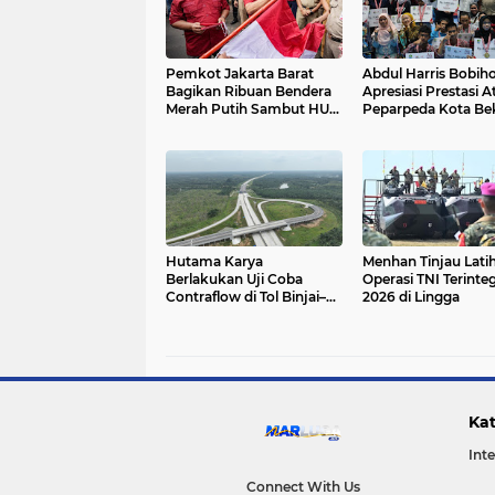
Pemkot Jakarta Barat
Abdul Harris Bobih
Bagikan Ribuan Bendera
Apresiasi Prestasi At
Merah Putih Sambut HUT
Peparpeda Kota Be
Ke-81 RI
Hutama Karya
Menhan Tinjau Lati
Berlakukan Uji Coba
Operasi TNI Terinteg
Contraflow di Tol Binjai–
2026 di Lingga
Langsa Mulai 6 Agustus
Kat
Int
Connect With Us