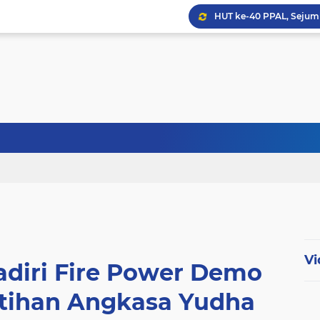
HUT ke-40 PPAL, Sejuml
Abdul Harris Bobihoe Apr
Menhan Tinjau Latihan Op
Vi
adiri Fire Power Demo
atihan Angkasa Yudha