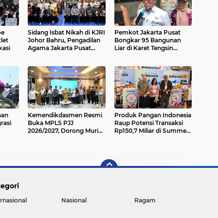
oe
Sidang Isbat Nikah di KJRI
Pemkot Jakarta Pusat
let
Johor Bahru, Pengadilan
Bongkar 95 Bangunan
kasi
Agama Jakarta Pusat
Liar di Karet Tengsin
Kabulkan 25 Permohonan
untuk Normalisasi
Drainase
han
Kemendikdasmen Resmi
Produk Pangan Indonesia
rasi
Buka MPLS PJJ
Raup Potensi Transaksi
2026/2027, Dorong Murid
Rp150,7 Miliar di Summer
Siap Belajar Mandiri
Fancy Food Show 2026
egori
ernasional
Nasional
Ragam