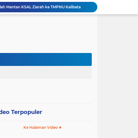
ah Mantan KSAL Ziarah ke TMPNU Kalibata
Pemkot Jakarta Barat Bagikan Ribuan Bendera Merah Putih Sambut HUT Ke-81 RI
esiasi Prestasi Atlet Peparpeda Kota Bekasi
Sidang Isbat Nikah di KJRI Johor Bahru, Pengadilan Agama Jakarta Pusat Kabulkan 25 Permohonan
Pemkot Jakarta Pusat Bongkar 95 Bangunan Liar di Karet Tengsin untuk Normalisasi Drainase
Hutama Karya Berlakukan Uji Coba Contraflow di Tol Binjai–Langsa Mulai 6 Agustus
erasi TNI Terintegrasi 2026 di Lingga
Tri Adhianto Perkuat Pengawasan Berbasis Risiko, Pemkot Bekasi Optimalkan MCSP-RBS 2026
Patroli Gabungan Perhutani dan Gakkum Perkuat Pengamanan Hutan di Lembang
Pemkot Jakpus Deklarasikan Perang terhadap Peredaran Tramadol Ilegal di Tanah Abang
deo Terpopuler
Ke Halaman Video