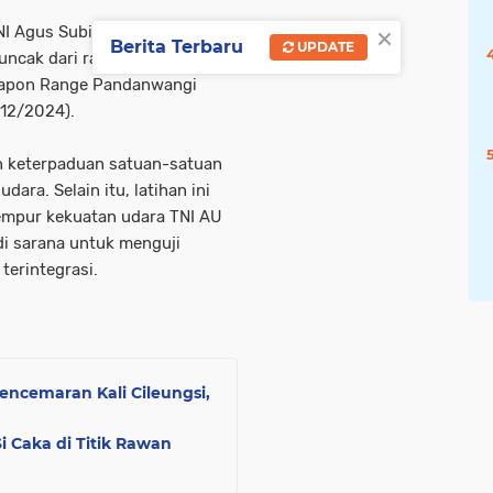
×
NI Agus Subiyanto menghadiri
Berita Terbaru
UPDATE
ncak dari rangkaian Latihan
eapon Range Pandanwangi
/12/2024).
n keterpaduan satuan-satuan
ara. Selain itu, latihan ini
empur kekuatan udara TNI AU
di sarana untuk menguji
terintegrasi.
encemaran Kali Cileungsi,
i Caka di Titik Rawan