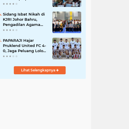
Bekasi
Sidang Isbat Nikah di
KJRI Johor Bahru,
Pengadilan Agama
Jakarta Pusat
Kabulkan 25
Permohonan
PAPARAJI Hajar
Pruklend United FC 4-
0, Jaga Peluang Lolos
ke Babak Berikutnya
di Turnamen 165 Cup
HKBP
Lihat Selengkapnya