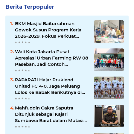
Berita Terpopuler
BKM Masjid Baiturrahman
Gowok Susun Program Kerja
2026–2029, Fokus Perkuat
Dakwah dan Pelayanan Umat
Wali Kota Jakarta Pusat
Apresiasi Urban Farming RW 08
Paseban, Jadi Contoh
Ketahanan Pangan dan Edukasi
Warga
PAPARAJI Hajar Pruklend
United FC 4-0, Jaga Peluang
Lolos ke Babak Berikutnya di
Turnamen 165 Cup HKBP
Mahfuddin Cakra Saputra
Ditunjuk sebagai Kajari
Sumbawa Barat dalam Mutasi
Kejaksaan Agung