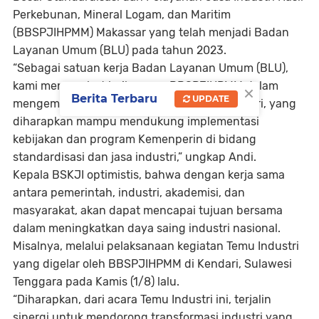
Perkebunan, Mineral Logam, dan Maritim
(BBSPJIHPMM) Makassar yang telah menjadi Badan
Layanan Umum (BLU) pada tahun 2023.
“Sebagai satuan kerja Badan Layanan Umum (BLU),
kami menyambut baik upaya BBSPJIHPMM dalam
×
Berita Terbaru
UPDATE
mengembangkan lingkup layanan jasa industri, yang
diharapkan mampu mendukung implementasi
kebijakan dan program Kemenperin di bidang
standardisasi dan jasa industri,” ungkap Andi.
Kepala BSKJI optimistis, bahwa dengan kerja sama
antara pemerintah, industri, akademisi, dan
masyarakat, akan dapat mencapai tujuan bersama
dalam meningkatkan daya saing industri nasional.
Misalnya, melalui pelaksanaan kegiatan Temu Industri
yang digelar oleh BBSPJIHPMM di Kendari, Sulawesi
Tenggara pada Kamis (1/8) lalu.
“Diharapkan, dari acara Temu Industri ini, terjalin
sinergi untuk mendorong transformasi industri yang