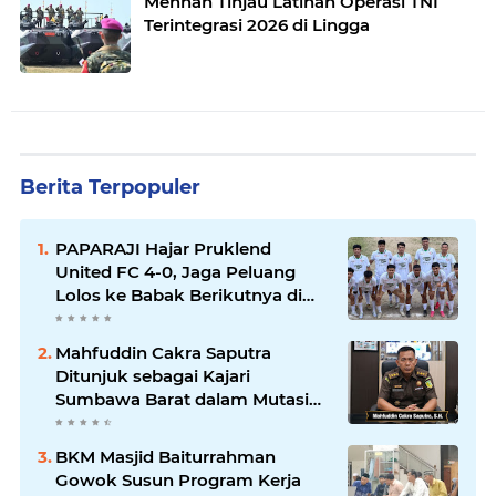
Menhan Tinjau Latihan Operasi TNI
Terintegrasi 2026 di Lingga
Berita Terpopuler
PAPARAJI Hajar Pruklend
United FC 4-0, Jaga Peluang
Lolos ke Babak Berikutnya di
Turnamen 165 Cup HKBP
Mahfuddin Cakra Saputra
Ditunjuk sebagai Kajari
Sumbawa Barat dalam Mutasi
Kejaksaan Agung
BKM Masjid Baiturrahman
Gowok Susun Program Kerja