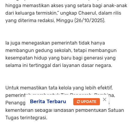
hingga memastikan akses yang setara bagi anak-anak
dari keluarga termiskin,” ungkap Chaerul, dalam rilis
yang diterima redaksi, Minggu (26/10/2025).
Ia juga menegaskan pemerintah tidak hanya
membangun gedung sekolah, tetapi membangun
kesempatan hidup yang baru bagi generasi yang
selama ini tertinggal dari layanan dasar negara.
Untuk memastikan tata kelola yang lebih efektif,
pemerintah membentuk Tim Pengarah, Pembina,
×
Berita Terbaru
UPDATE
Penanggung Jawab, dan Tim Pengawas lintas
kementerian sebagai landasan pembentukan Satuan
Tugas terintegrasi.