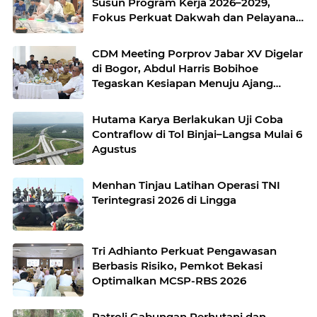
Susun Program Kerja 2026–2029,
Fokus Perkuat Dakwah dan Pelayanan
Umat
CDM Meeting Porprov Jabar XV Digelar
di Bogor, Abdul Harris Bobihoe
Tegaskan Kesiapan Menuju Ajang
Olahraga Terbesar Jawa Barat
Hutama Karya Berlakukan Uji Coba
Contraflow di Tol Binjai–Langsa Mulai 6
Agustus
Menhan Tinjau Latihan Operasi TNI
Terintegrasi 2026 di Lingga
Tri Adhianto Perkuat Pengawasan
Berbasis Risiko, Pemkot Bekasi
Optimalkan MCSP-RBS 2026
Patroli Gabungan Perhutani dan