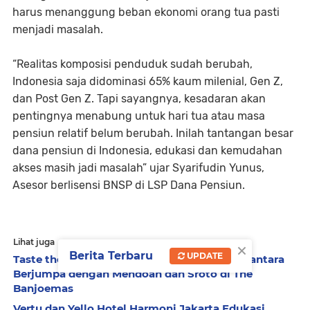
harus menanggung beban ekonomi orang tua pasti
menjadi masalah.
“Realitas komposisi penduduk sudah berubah,
Indonesia saja didominasi 65% kaum milenial, Gen Z,
dan Post Gen Z. Tapi sayangnya, kesadaran akan
pentingnya menabung untuk hari tua atau masa
pensiun relatif belum berubah. Inilah tantangan besar
dana pensiun di Indonesia, edukasi dan kemudahan
akses masih jadi masalah” ujar Syarifudin Yunus,
Asesor berlisensi BNSP di LSP Dana Pensiun.
Lihat juga
×
Berita Terbaru
UPDATE
Taste the Origin: Ketika Secangkir Kopi Nusantara
Berjumpa dengan Mendoan dan Sroto di The
Banjoemas
Vertu dan Yello Hotel Harmoni Jakarta Edukasi