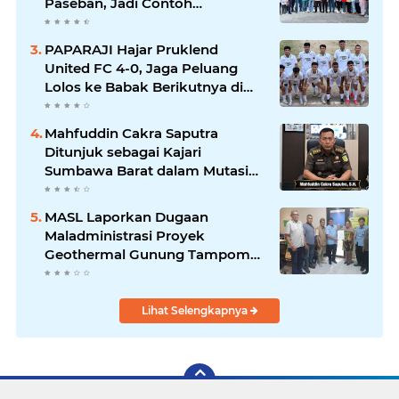
Paseban, Jadi Contoh
Ketahanan Pangan dan Edukasi
Warga
PAPARAJI Hajar Pruklend
United FC 4-0, Jaga Peluang
Lolos ke Babak Berikutnya di
Turnamen 165 Cup HKBP
Mahfuddin Cakra Saputra
Ditunjuk sebagai Kajari
Sumbawa Barat dalam Mutasi
Kejaksaan Agung
MASL Laporkan Dugaan
Maladministrasi Proyek
Geothermal Gunung Tampomas
ke Ombudsman dan BPKP
Lihat Selengkapnya