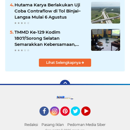
Hutama Karya Berlakukan Uji
Coba Contraflow di Tol Binjai–
Langsa Mulai 6 Agustus
TMMD Ke-129 Kodim
1807/Sorong Selatan
Semarakkan Kebersamaan,
Anggota Satgas dan Warga
Kampung Sesor Seru-seruan
Nobar Final Piala Dunia 2026
Lihat Selengkapnya
Facebook
Instagram
Pinterest
Twitter
YouTube
Redaksi
Pasang Iklan
Pedoman Media Siber