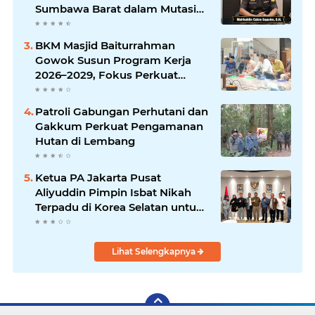
Sumbawa Barat dalam Mutasi
Kejaksaan Agung
BKM Masjid Baiturrahman
Gowok Susun Program Kerja
2026–2029, Fokus Perkuat
Dakwah dan Pelayanan Umat
Patroli Gabungan Perhutani dan
Gakkum Perkuat Pengamanan
Hutan di Lembang
Ketua PA Jakarta Pusat
Aliyuddin Pimpin Isbat Nikah
Terpadu di Korea Selatan untuk
Lindungi Hak WNI
Lihat Selengkapnya