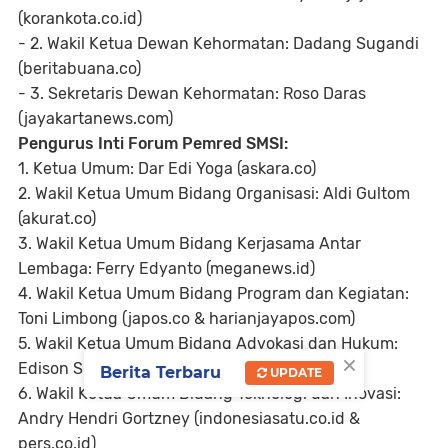
(korankota.co.id)
- 2. Wakil Ketua Dewan Kehormatan: Dadang Sugandi
(beritabuana.co)
- 3. Sekretaris Dewan Kehormatan: Roso Daras
(jayakartanews.com)
Pengurus Inti Forum Pemred SMSI:
1. Ketua Umum: Dar Edi Yoga (askara.co)
2. Wakil Ketua Umum Bidang Organisasi: Aldi Gultom
(akurat.co)
3. Wakil Ketua Umum Bidang Kerjasama Antar
Lembaga: Ferry Edyanto (meganews.id)
4. Wakil Ketua Umum Bidang Program dan Kegiatan:
Toni Limbong (japos.co & harianjayapos.com)
5. Wakil Ketua Umum Bidang Advokasi dan Hukum:
×
Edison Siahaan (beritabatavia.co)
Berita Terbaru
UPDATE
6. Wakil Ketua Umum Bidang Teknologi dan Inovasi:
Andry Hendri Gortzney (indonesiasatu.co.id &
pers.co.id)