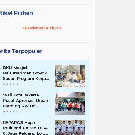
tikel Pilihan
Ke Halaman Artikel
rita Terpopuler
BKM Masjid
Baiturrahman Gowok
Susun Program Kerja
2026–2029, Fokus
Perkuat Dakwah dan
Pelayanan Umat
Wali Kota Jakarta
Pusat Apresiasi Urban
Farming RW 08
Paseban, Jadi Contoh
Ketahanan Pangan
dan Edukasi Warga
PAPARAJI Hajar
Pruklend United FC 4-
0, Jaga Peluang Lolos