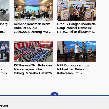
inergi
Kemendikdasmen Resmi
Produk Pangan Indonesia
Buka MPLS PJJ
Raup Potensi Transaksi
an
2026/2027, Dorong Murid
Rp150,7 Miliar di Summer
2027
Siap Belajar Mandiri
Fancy Food Show 2026
157 Perwira TNI, Polri, dan
KSP Dorong Kampus
ta
Mancanegara Lulus
Inklusif dan Bebas
utu ke
Dikreg LV Sesko TNI 2026
Kekerasan untuk
Wujudkan SDM Unggul
Indonesia Emas 2045
egori