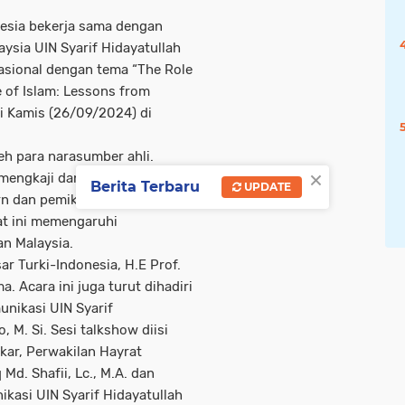
esia bekerja sama dengan
ysia UIN Syarif Hidayatullah
asional dengan tema “The Role
 of Islam: Lessons from
ri Kamis (26/09/2024) di
eh para narasumber ahli.
×
k mengkaji dan mendiskusikan
Berita Terbaru
UPDATE
n dan pemikiran Islam, dengan
at ini memengaruhi
an Malaysia.
ar Turki-Indonesia, H.E Prof.
. Acara ini juga turut dihadiri
nikasi UIN Syarif
 M. Si. Sesi talkshow diisi
Akar, Perwakilan Hayrat
Md. Shafii, Lc., M.A. dan
kasi UIN Syarif Hidayatullah