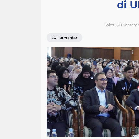
di U
Sabtu, 28 Septemb
komentar