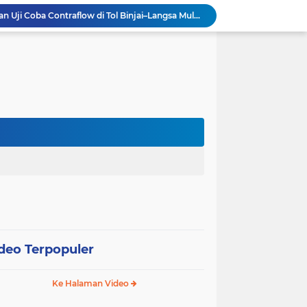
Hutama Karya Berlakukan Uji Coba Contraflow di Tol Binjai–Langsa Mulai 6 Agustus
erasi TNI Terintegrasi 2026 di Lingga
Tri Adhianto Perkuat Pengawasan Berbasis Risiko, Pemkot Bekasi Optimalkan MCSP-RBS 2026
Patroli Gabungan Perhutani dan Gakkum Perkuat Pengamanan Hutan di Lembang
PWI Jaya Perkuat Sinergi dengan KONI DKI, Matangkan Persiapan Menuju Porwanas 2027
Khaeroni Kembali Pimpin FAJI DKI Jakarta, Target Tambah Emas di PON 2028
BRT Mebidang Siap Uji Coba Agustus 2026, Medan Jadi Percontohan Transportasi Publik Berbasis Bus Listrik
esiasi Prestasi Atlet Peparpeda Kota Bekasi
Sidang Isbat Nikah di KJRI Johor Bahru, Pengadilan Agama Jakarta Pusat Kabulkan 25 Permohonan
Pemkot Jakarta Pusat Bongkar 95 Bangunan Liar di Karet Tengsin untuk Normalisasi Drainase
deo Terpopuler
Ke Halaman Video