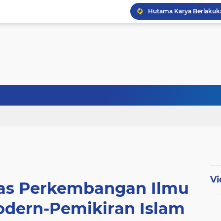
Menhan Tinjau Latihan Op
Abdul Harris Bobihoe Apr
Vi
has Perkembangan Ilmu
dern-Pemikiran Islam