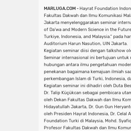
MARLUGA.COM -
Hayrat Foundation Indon
Fakultas Dakwah dan Ilmu Komunikasi Mala
Jakarta menyelenggarakan seminar intern
of Da'wa and Modern Science in the Future
Turkiye, Indonesia, and Malaysia.” pada ha
Auditorium Harun Nasution, UIN Jakarta.
Kegiatan seminar diisi dengan talkshow ol
Seminar internasional ini bertujuan untu
hubungan antara ilmu pengetahuan moder
penekanan bagaimana kemajuan ilmiah sa
perkembangan Islam di Turki, Indonesia, d
Kegiatan seminar ini dihadiri oleh Duta Bes
Dr. Talip Küçükcan sebagai pembicara utama
oleh Dekan Fakultas Dakwah dan Ilmu Komu
Hidayatullah Jakarta, Dr. Gun Gun Heryanto,
oleh Presiden Hayrat Indonesia, Dr. Celal 
Foundation Turki di Malaysia, Mohd. Syafiq 
Profesor Fakultas Dakwah dan Ilmu Komuni