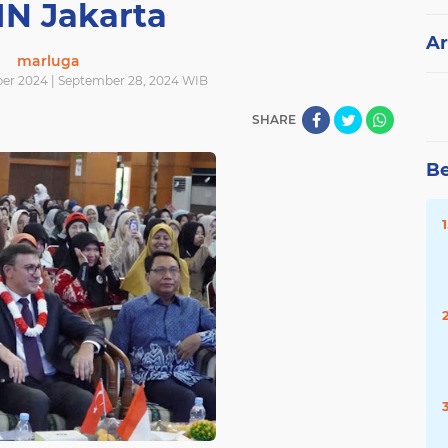
IN Jakarta
Ar
marluga
er 2024 | September 28, 2024 WIB
SHARE
Be