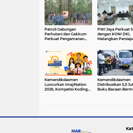
Patroli Gabungan
PWI Jaya Perkuat S
Perhutani dan Gakkum
dengan KONI DKI,
Perkuat Pengamanan
Matangkan Persiap
Hutan di Lembang
Menuju Porwanas 
Kemendikdasmen
Kemendikdasmen
Luncurkan ImajiNation
Distribusikan 5,5 Ju
2026, Kompetisi Koding
Buku Bacaan Berm
Visual untuk Guru dan
Lebih dari 24 Ribu
Murid
Sekolah
Kat